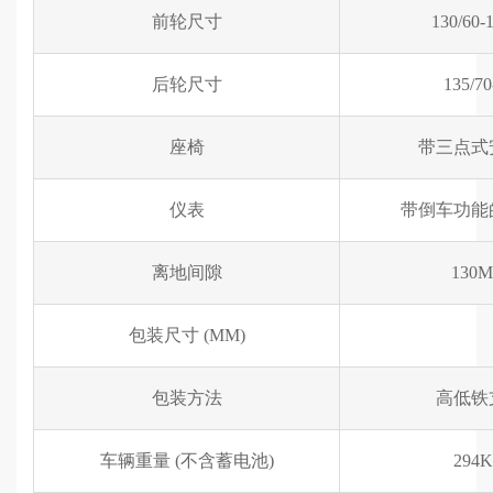
前轮尺寸
130/60-
后轮尺寸
135/70
座椅
带三点式
仪表
带倒车功能
离地间隙
130
包装尺寸 (MM)
包装方法
高低铁
车辆重量 (不含蓄电池)
294