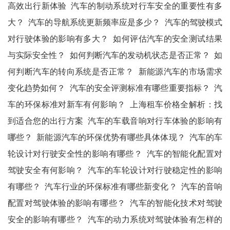
高效出行新体验
汽车的制动系统对行车安全的重要性有多
大？
汽车的导航系统更新频率应是多少？
汽车的驾驶模式
对行驶体验的影响有多大？
如何评估汽车的安全测试结果
与实际安全性？
如何判断汽车的发动机状态是否正常？
如
何判断汽车的转向系统是否正常？
新能源汽车的市场需求
变化趋势如何？
汽车的安全评测标准有哪些重要指标？
汽
车的环保标准对新车有何影响？
上海租车价格全解析：找
到适合您的出行方案
汽车的车载音响对行车体验的影响有
哪些？
新能源汽车的环保优势有哪些具体体现？
汽车的车
轮设计对行驶安全性的影响有哪些？
汽车的智能化配置对
驾驶安全有何影响？
汽车的车轮设计对行驶稳定性的影响
有哪些？
汽车行业的环保标准有哪些新变化？
汽车的音响
配置对驾驶体验的影响有哪些？
汽车的智能化技术对驾驶
安全的影响有哪些？
汽车的动力系统对驾驶体验有怎样的