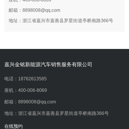
邮箱：8898008@qq.com
地址：浙江省嘉兴市嘉善县罗星街道亭桥南路366号
嘉兴金铭新能源汽车销售服务有限公司
电话：18762613585
座机：400-006-8069
邮箱：8898008@qq.com
地址：浙江省嘉兴市嘉善县罗星街道亭桥南路366号
在线预约