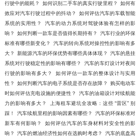
行驶中的能耗？
如何识别二手车的真实行驶里程？
如何有
效应对汽车行驶过程中的抖动？
如何评估汽车的车载智能
系统的实用性？
汽车的动力系统对驾驶体验有怎样的影
响？
如何判断一款车是否值得长期持有？
汽车行业的环保
标准有哪些新变化？
汽车的转向系统对操控性的影响有多
大？
新能源汽车的环保优势有哪些具体体现？
汽车的悬挂
系统对行驶稳定性的影响有哪些？
汽车的车灯设计对夜间
行驶的影响有多大？
如何评估一款车的整体设计与实用
性？
如何判断汽车的电子系统是否存在故障？
购买电动车
时如何评估充电设施的便捷性？
汽车的油箱设计对续航能
力的影响有多大？
上海租车避坑全攻略：这些 “雷区” 别
踩！
汽车续航里程的影响因素有哪些？
汽车的环保标准对
新车有何影响？
如何评估汽车的车身材料对安全性的影
响？
汽车的燃油经济性如何在选购时考虑？
汽车的底盘高