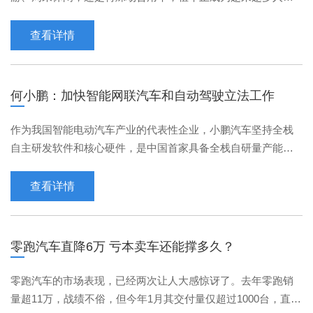
便捷选择。了解上海租车市场的价格结构，有助于您做出精
查看详情
何小鹏：加快智能网联汽车和自动驾驶立法工作
作为我国智能电动汽车产业的代表性企业，小鹏汽车坚持全栈
自主研发软件和核心硬件，是中国首家具备全栈自研量产能力
的车企。截至2022年第三季度末，小鹏汽车历史累计研发投入
已超125亿元，累计申请专利超过4000项。其中，小鹏汽车在智
查看详情
能辅助驾驶技术上不断取得突破，截至2022年12月31日，旗下
产品高速NGP功能里程渗透率已经超过60%。去年九月，基于
城市路况的高阶智能辅助驾驶功能城市NGP在广州首发，
零跑汽车直降6万 亏本卖车还能撑多久？
零跑汽车的市场表现，已经两次让人大感惊讶了。去年零跑销
量超11万，战绩不俗，但今年1月其交付量仅超过1000台，直接