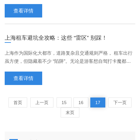
跌入谷底，无论是同比还是环比，均成为下跌幅度最高的一家
车企。3月1日，各家车企公布了2月销量数据，零跑汽车再次垫
查看详情
底，只交付了3198辆汽车。同日，零跑汽车抛出一颗大降价
的“炸弹”，直接让现场观众傻了眼。零跑在现场发布的4款新
车，最高降价幅度达到了6万元，用零跑汽车董事长朱江明的话
上海租车避坑全攻略：这些 “雷区” 别踩！
来说
上海作为国际化大都市，道路复杂且交通规则严格， 租车出行
虽方便，但隐藏着不少 “陷阱”。无论是游客想自驾打卡魔都地
标，还是本地居民临时用车，提前了解这些坑点，才
查看详情
首页
上一页
15
16
17
下一页
末页