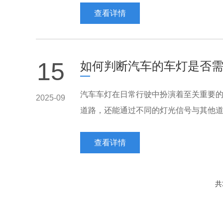
查看详情
15
如何判断汽车的车灯是否
汽车车灯在日常行驶中扮演着至关重要
2025-09
道路，还能通过不同的灯光信号与其他
查看详情
共