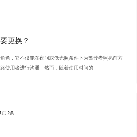
需要更换？
的角色，它不仅能在夜间或低光照条件下为驾驶者照亮前方
道路使用者进行沟通。然而，随着使用时间的
1
页
2
条