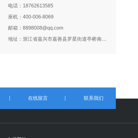
电话：18762613585
座机：400-006-8069
邮箱：8898008@qq.com
地址：浙江省嘉兴市嘉善县罗星街道亭桥南路366号
在线留言
联系我们