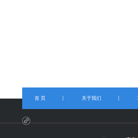
首 页
关于我们