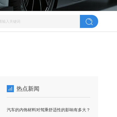
热点新闻
汽车的内饰材料对驾乘舒适性的影响有多大？