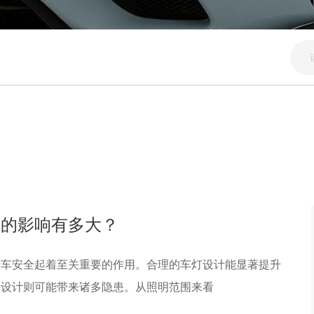
驶的影响有多大？
行车安全起着至关重要的作用。合理的车灯设计能显著提升
的设计则可能带来诸多隐患。从照明范围来看