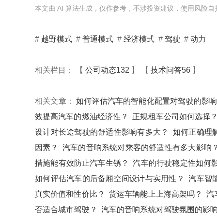
本文由 AI 算法生成，仅作参考，不涉投资建议，使用风险自
#
越野模式
#
普通模式
#
经济模式
#
驾驶
#
动力
相关栏目： 【
公司动态132
】 【
技术问答56
】
相关文章：
如何评估汽车的智能化配置对驾驶的影
效提高汽车的燃油经济性？
正规租车公司如何选择
设计对长途驾驶的舒适性影响有多大？
如何正确理
因素？
汽车的音响系统对乘客的舒适性有多大影响
措施能有效防止汽车生锈？
汽车的行驶稳定性如何
如何评估汽车的后备厢空间设计与实用性？
汽车智
真实价值和性价比？
货运车辆能上上海高架吗？
汽
否适合城市驾驶？
汽车的音响系统对驾驶氛围的影