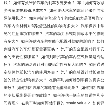
钱？
如何有效维护汽车的刹车系统安全？
车主如何有效减
少汽车维护和修理成本？
如何评估汽车的燃油经济性与实
际使用状况？
如何判断新能源汽车的续航能力是否可靠？
汽车内饰材料对驾驶舒适性的影响有多大？
汽车保养中常
见的注意事项有哪些？
汽车的动力系统对排放水平的影响
有多大？
如何评估汽车的智能化配置对驾驶的影响？
如何
判断汽车的车灯是否需要更换？
汽车的安全配置对行车安
全的重要性有哪些？
如何判断汽车的车内空气质量是否达
标？
汽车的底盘设计对行驶稳定性有多大影响？
如何通过
定期保养延长汽车的使用寿命？
汽车的座椅设计对长途驾
驶的舒适性影响有多大？
在购车时如何辨别车辆的真实公
里数？
如何判断汽车的车轮有无偏磨现象？
如何判断汽车
的冷却系统是否存在故障？
如何评估一辆车的舒适性和空
间表现？
在购车时如何评估车辆的 resale value？
如何评