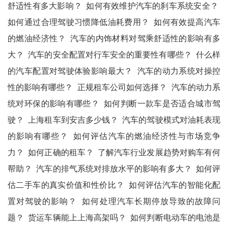
舒适性有多大影响？
如何有效维护汽车的刹车系统安全？
如何通过合理驾驶习惯降低油耗费用？
如何有效提高汽车
的燃油经济性？
汽车的内饰材料对驾乘舒适性的影响有多
大？
汽车的安全配置对行车安全的重要性有哪些？
什么样
的汽车配置对驾驶体验影响最大？
汽车的动力系统对操控
性的影响有哪些？
正规租车公司如何选择？
汽车的动力系
统对环保的影响有哪些？
如何判断一款车是否适合城市驾
驶？
上海租车到安吉多少钱？
汽车的驾驶模式对油耗表现
的影响有哪些？
如何评估汽车的燃油经济性与市场竞争
力？
如何正确的租车？
了解汽车行业发展趋势对购车有何
帮助？
汽车的排气系统对排放水平的影响有多大？
如何评
估二手车的真实价值和性价比？
如何评估汽车的智能化配
置对驾驶的影响？
如何处理汽车长期停放导致的故障问
题？
货运车辆能上上海高架吗？
如何判断电动车的电池是