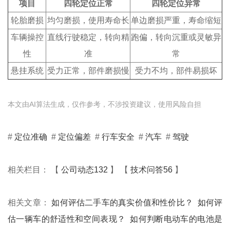
项目
四轮定位正常
四轮定位异常
轮胎磨损
均匀磨损，使用寿命长
单边磨损严重，寿命缩短
车辆操控
直线行驶稳定，转向精
跑偏，转向沉重或灵敏异
性
准
常
悬挂系统
受力正常，部件磨损慢
受力不均，部件易损坏
本文由AI算法生成，仅作参考，不涉投资建议，使用风险自担
#
定位准确
#
定位偏差
#
行车安全
#
汽车
#
驾驶
相关栏目： 【
公司动态132
】 【
技术问答56
】
相关文章：
如何评估二手车的真实价值和性价比？
如何评
估一辆车的舒适性和空间表现？
如何判断电动车的电池是